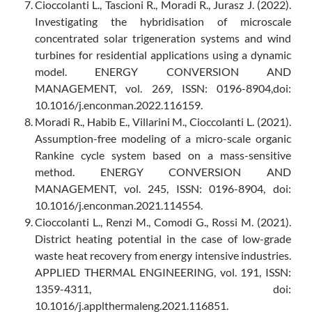
Cioccolanti L., Tascioni R., Moradi R., Jurasz J. (2022).
Investigating the hybridisation of microscale
concentrated solar trigeneration systems and wind
turbines for residential applications using a dynamic
model. ENERGY CONVERSION AND
MANAGEMENT, vol. 269, ISSN: 0196-8904,doi:
10.1016/j.enconman.2022.116159.
Moradi R., Habib E., Villarini M., Cioccolanti L. (2021).
Assumption-free modeling of a micro-scale organic
Rankine cycle system based on a mass-sensitive
method. ENERGY CONVERSION AND
MANAGEMENT, vol. 245, ISSN: 0196-8904, doi:
10.1016/j.enconman.2021.114554.
Cioccolanti L., Renzi M., Comodi G., Rossi M. (2021).
District heating potential in the case of low-grade
waste heat recovery from energy intensive industries.
APPLIED THERMAL ENGINEERING, vol. 191, ISSN:
1359-4311, doi:
10.1016/j.applthermaleng.2021.116851.