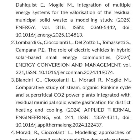
Dahlquist E., Moglie M., Integration of multiple
energy systems for the valorisation of the residual
municipal solid waste: a modelling study. (2025)
ENERGY, vol. 318, ISSN: 0360-5442, doi:
10.1016/j.energy.2025.134813.
Lombardi G., Cioccolanti L., Del Zotto L., Tomassetti S.,
Campana P.E., The role of electric vehicles in hybrid
solar-based small energy communities. (2024)
ENERGY CONVERSION AND MANAGEMENT, vol.
321, ISSN: 10.1016/j.enconman.2024.119074.
Biancini G., Cioccolanti L., Moradi R., Moglie M.,
Comparative study of steam, organic Rankine cycle
and supercritical CO2 power plants integrated with
residual municipal solid waste gasification for district
heating and cooling. (2024) APPLIED THERMAL
ENGINEERING, vol. 241, ISSN: 1359-4311, doi:
10.1016/j.applthermaleng.2024.122437.
Moradi R., Cioccolanti L., Modelling approaches of
micro and small-scale organic Rankine cycle systems: