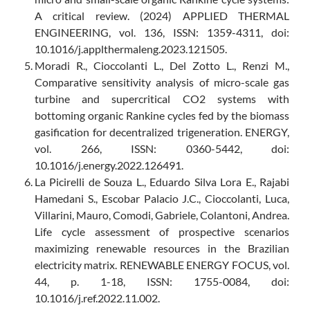
A critical review. (2024) APPLIED THERMAL
ENGINEERING, vol. 136, ISSN: 1359-4311, doi:
10.1016/j.applthermaleng.2023.121505.
Moradi R., Cioccolanti L., Del Zotto L., Renzi M.,
Comparative sensitivity analysis of micro-scale gas
turbine and supercritical CO2 systems with
bottoming organic Rankine cycles fed by the biomass
gasification for decentralized trigeneration. ENERGY,
vol. 266, ISSN: 0360-5442, doi:
10.1016/j.energy.2022.126491.
La Picirelli de Souza L., Eduardo Silva Lora E., Rajabi
Hamedani S., Escobar Palacio J.C., Cioccolanti, Luca,
Villarini, Mauro, Comodi, Gabriele, Colantoni, Andrea.
Life cycle assessment of prospective scenarios
maximizing renewable resources in the Brazilian
electricity matrix. RENEWABLE ENERGY FOCUS, vol.
44, p. 1-18, ISSN: 1755-0084, doi:
10.1016/j.ref.2022.11.002.